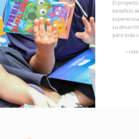
El proyecto
beneficio d
experiencia
su desarrol
para toda su
> LEER