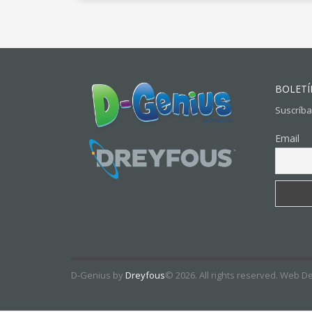
BOLETÍ
Suscríba
Email
D-Genius by
Dreyfous
© 2026. All rights reserved. Web D