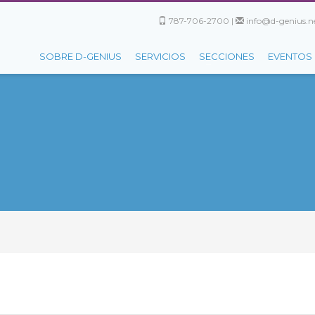
787-706-2700 |
info@d-genius.ne
SOBRE D-GENIUS
SERVICIOS
SECCIONES
EVENTOS