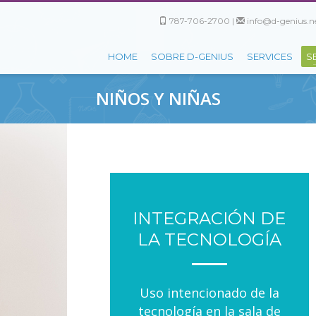
787-706-2700 |
info@d-genius.ne
HOME
SOBRE D-GENIUS
SERVICES
S
NIÑOS Y NIÑAS
INTEGRACIÓN DE
LA TECNOLOGÍA
Uso intencionado de la
tecnología en la sala de