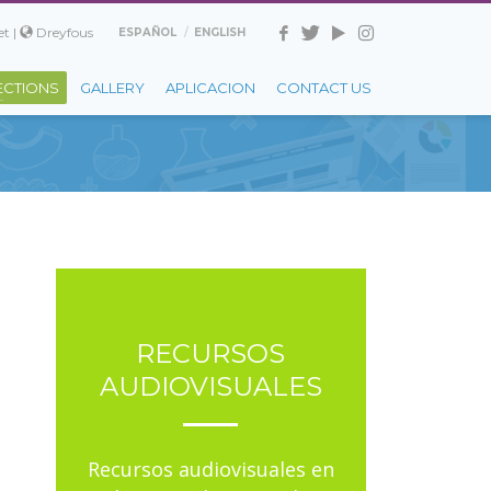
t |
Dreyfous
ESPAÑOL
ENGLISH
ECTIONS
GALLERY
APLICACION
CONTACT US
RECURSOS
AUDIOVISUALES
Recursos audiovisuales en