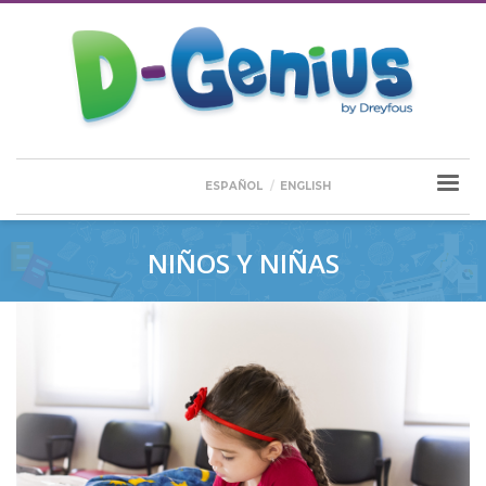
ESPAÑOL
ENGLISH
NIÑOS Y NIÑAS