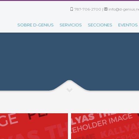
787-706-2700 |
info@d-genius.ne
SOBRE D-GENIUS
SERVICIOS
SECCIONES
EVENTOS