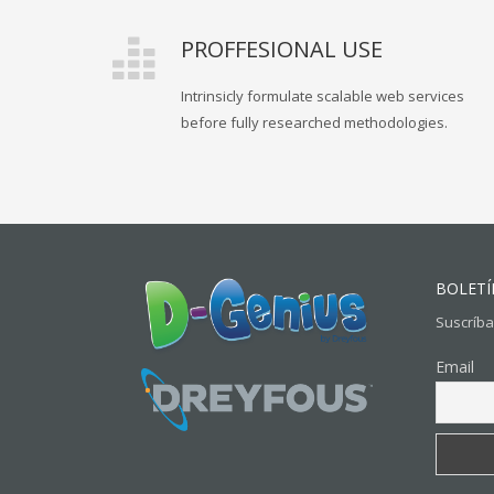
PROFFESIONAL USE
Intrinsicly formulate scalable web services
before fully researched methodologies.
BOLETÍ
Suscríba
Email