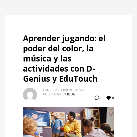
Aprender jugando: el
poder del color, la
música y las
actividades con D-
Genius y EduTouch
LUNES, 23 FEBRERO 2026
/
PUBLICADO EN
BLOG
0
0